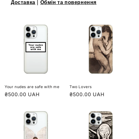
і
Доставка
|
Обмін та повернення
я
:
Your nudes are safe with me
Two Lovers
₴500.00 UAH
₴500.00 UAH