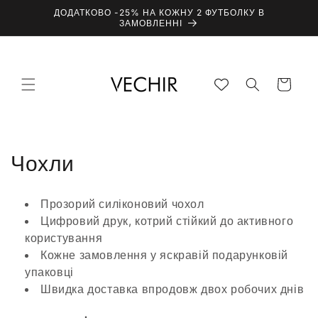
ДОДАТКОВО -25% НА КОЖНУ 2 ФУТБОЛКУ В
ЗАМОВЛЕННІ
Кошик
К
Чохли
о
Прозорий силіконовий чохол
л
Цифровий друк, котрий стійкий до активного
користування
е
Кожне замовлення у яскравій подарунковій
к
упаковці
Швидка доставка впродовж двох робочих днів
ц